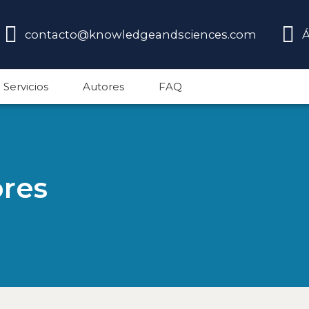
contacto@knowledgeandsciences.com
Á
Servicios
Autores
FAQ
ores