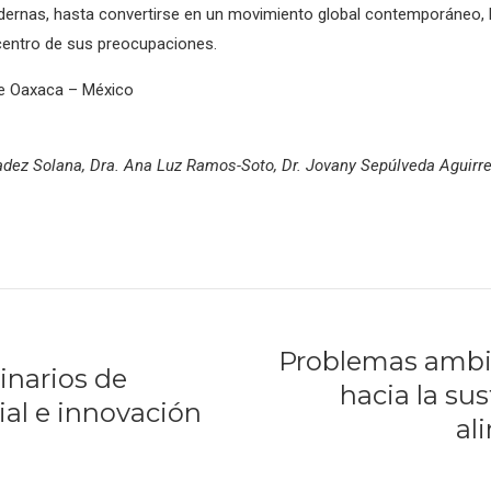
rnas, hasta convertirse en un movimiento global contemporáneo, la
l centro de sus preocupaciones.
 de Oaxaca – México
adez Solana, Dra. Ana Luz Ramos-Soto, Dr. Jovany Sepúlveda Aguirre
Problemas ambie
inarios de
hacia la su
al e innovación
al